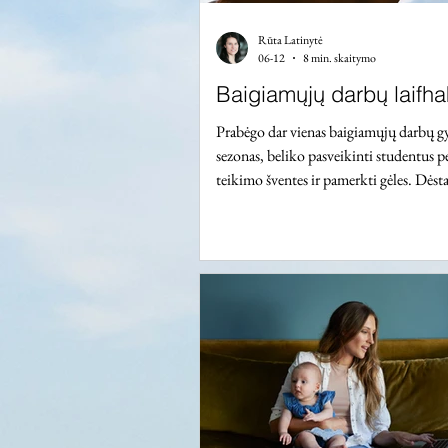
Rūta Latinytė
06-12
8 min. skaitymo
Baigiamųjų darbų laifha
Prabėgo dar vienas baigiamųjų darbų 
sezonas, beliko pasveikinti studentus 
teikimo šventes ir pamerkti gėles. Dėst
daugiau nei dešimt metų, esu dalyvavu
universitetų ir įvairių fakultetų gynim
bet šiemet, per visą gynimų maratoną, v
mintis sudėti į vieną vietą sąrašą labai p
laifhakų, kaip parašyti šiek tiek geresn
tobulą, nebūtinai dešimtukui, bet kaip 
vienu ar net keliais balais sumažinto pa