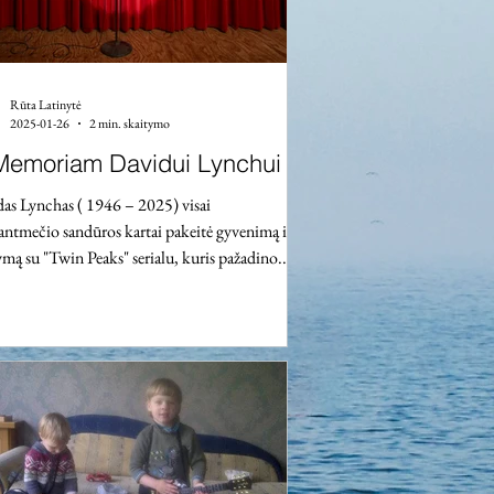
Rūta Latinytė
2025-01-26
2 min. skaitymo
Memoriam Davidui Lynchui
s Lynchas ( 1946 – 2025) visai
antmečio sandūros kartai pakeitė gyvenimą ir
mą su "Twin Peaks" serialu, kuris pažadino...