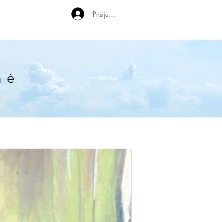
Prisijungti
nė
Knyga