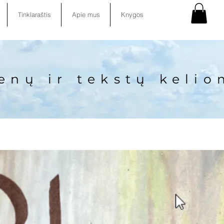
Tinklaraštis
Apie mus
Knygos
enų ir tekstų kelio