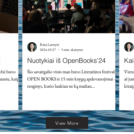
nišumą
pagalbos neprieinamumą ir kitus identifikuotus
iššūkius. Žemiau pateik
Rūta Latinytė
2024-10-27
5 min. skaitymo
į
Nuotykiai iš OpenBooks'24
Kai
mybė buvo
Šio savaitgalio vinis man buvo Literatūros festivalis
Vieto
rausiu, kaip
OPEN BOOKS ir 15 min knygų apdovanojimai –
aš ju
renginys, kurio laukiau ne ką mažiau...
kitai
View More