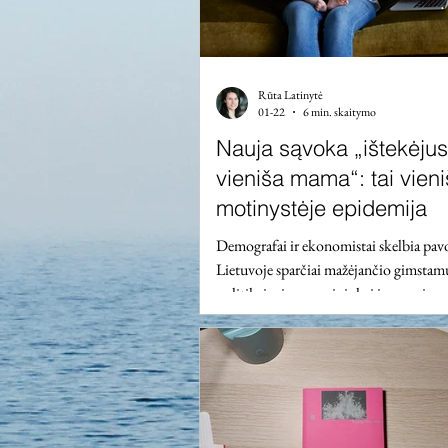
Rūta Latinytė
01-22
6 min. skaitymo
Nauja sąvoka „ištekėjus
vieniša mama“: tai vien
motinystėje epidemija
Demografai ir ekonomistai skelbia pav
Lietuvoje sparčiai mažėjančio gimsta
politikai, visuomenininkai ir nevyriau
organizacijų atstovai diskutuoja, koki
auginti vaikus ir kaip tam suteikti daug
motyvacijos. Vilniaus universiteto Ko
fakulteto tyrėja dr. Rūta Latinytė, anal
šiuolaikinės visuomenės procesus, atkre
nematomą vaikų auginimo aspektą – a