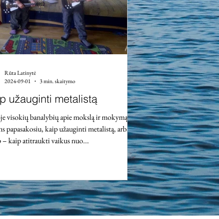
Rūta Latinytė
2024-09-01
3 min. skaitymo
p užauginti metalistą
je visokių banalybių apie mokslą ir mokymąsi
ms papasakosiu, kaip užauginti metalistą, arba
p – kaip atitraukti vaikus nuo...