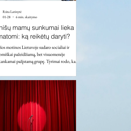
Rūta Latinytė
01-28
6 min. skaitymo
nišų mamų sunkumai lieka
atomi: ką reikėtų daryti?
šos motinos Lietuvoje sudaro socialiai ir
miškai pažeidžiamą, bet visuomenėje
ankamai pažįstamą grupę. Tyrimai rodo, kad
patiriami sunkumai kyla ne dėl individualių
dimų, bet dėl spragų politiniuose ir
istraciniuose sprendimuose, kai realūs
mai neatitinka vieno suaugusiojo asmens
s poreikių. Motinystės patirtį dar labiau
kina visuomenėje ir žiniasklaidoje paplitę
ingi stereotipai. Sausį Vilniaus universiteto
nikacijos faku