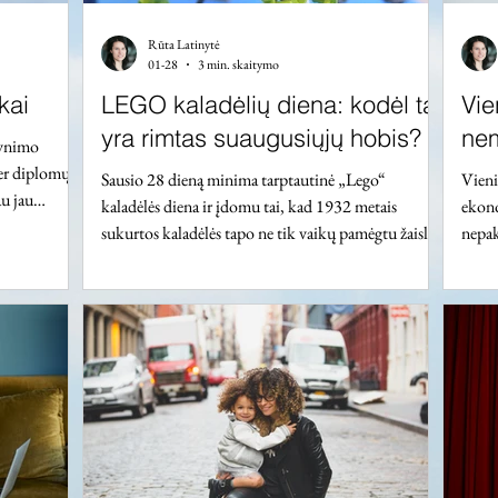
Rūta Latinytė
01-28
3 min. skaitymo
kai
LEGO kaladėlių diena: kodėl tai
Vie
yra rimtas suaugusiųjų hobis?
nem
gynimo
per diplomų
Sausio 28 dieną minima tarptautinė „Lego“
Vieni
au jau
kaladėlės diena ir įdomu tai, kad 1932 metais
ekono
si penkių
sukurtos kaladėlės tapo ne tik vaikų pamėgtu žaislu,
nepak
o komisijose,
bet ir suaugusiųjų hobiu. Rinkos tyrimų bendrovės
mamų 
is sukosi
„Circana“ duomenimis, net 28 proc. visų žaislų
spren
aprastų
rinkos pardavimų sudaro suaugusiųjų perkami
admin
į darbą. Ne
žaislai ne vaikams, bet patiems suaugusiesiems.
veiks
išvengti
Pernai suaugusieji sau pirko žaislų daugiau negu bet
šeimo
žy
kuriai kitai amžiaus grupei, pralenkė net
apsun
ikimokyklinukus. Ši tendencija net gavo „kidults“
klaid
pava
Komu