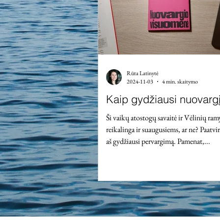
vienišų mamų skaičių. Negana to, vie
motinystėje patir
Rūta Latinytė
2024-11-03
4 min. skaitymo
Kaip gydžiausi nuovarg
Ši vaikų atostogų savaitė ir Vėlinių ra
reikalinga ir suaugusiems, ar ne? Paatvi
aš gydžiausi pervargimą. Pamenat,...