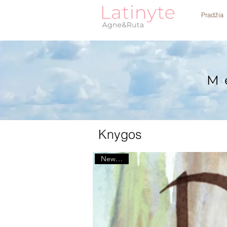
Pradžia
M
Knygos
New book