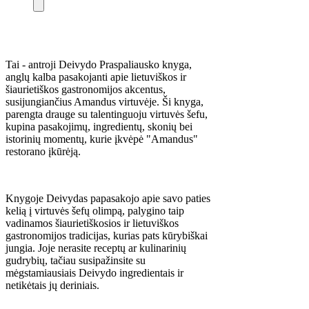
Tai - antroji Deivydo Praspaliausko knyga,
anglų kalba pasakojanti apie lietuviškos ir
šiaurietiškos gastronomijos akcentus,
susijungiančius Amandus virtuvėje. Ši knyga,
parengta drauge su talentinguoju virtuvės šefu,
kupina pasakojimų, ingredientų, skonių bei
istorinių momentų, kurie įkvėpė "Amandus"
restorano įkūrėją.
Knygoje Deivydas papasakojo apie savo paties
kelią į virtuvės šefų olimpą, palygino taip
vadinamos šiaurietiškosios ir lietuviškos
gastronomijos tradicijas, kurias pats kūrybiškai
jungia. Joje nerasite receptų ar kulinarinių
gudrybių, tačiau susipažinsite su
mėgstamiausiais Deivydo ingredientais ir
netikėtais jų deriniais.