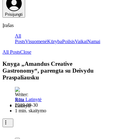
Prisijungti
Įrašas
All
Posts
Visuomenė
Kūryba
Poilsis
Vaikai
Namai
All Posts
Close
Knyga „Amandus Creative
Gastronomy“, parengta su Deivydu
Praspaliausku
Rūta Latinytė
2019-09-30
1 min. skaitymo