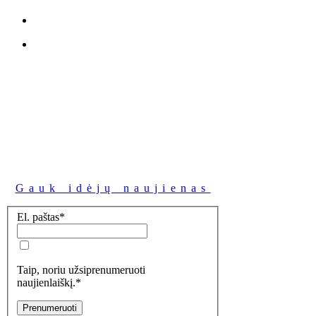
Gauk idėjų naujienas
El. paštas
*
Taip, noriu užsiprenumeruoti
naujienlaiškį.
*
Prenumeruoti