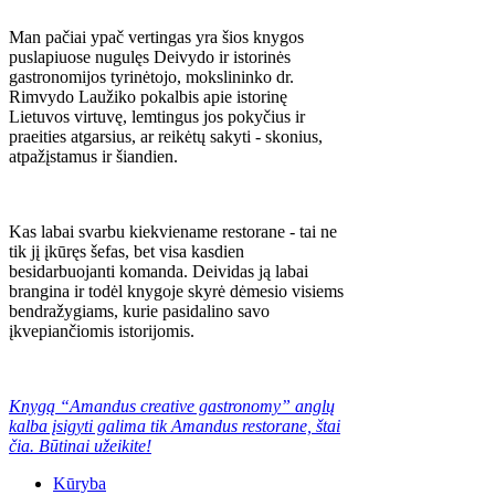
Man pačiai ypač vertingas yra šios knygos
puslapiuose nugulęs Deivydo ir istorinės
gastronomijos tyrinėtojo, mokslininko dr.
Rimvydo Laužiko pokalbis apie istorinę
Lietuvos virtuvę, lemtingus jos pokyčius ir
praeities atgarsius, ar reikėtų sakyti - skonius,
atpažįstamus ir šiandien.
Kas labai svarbu kiekviename restorane - tai ne
tik jį įkūręs šefas, bet visa kasdien
besidarbuojanti komanda. Deividas ją labai
brangina ir todėl knygoje skyrė dėmesio visiems
bendražygiams, kurie pasidalino savo
įkvepiančiomis istorijomis.
Knygą “Amandus creative gastronomy” anglų
kalba įsigyti galima tik Amandus restorane, štai
čia. Būtinai užeikite!
Kūryba