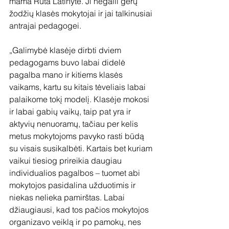
mama Rūta Latinytė. Ji negaili gerų 
žodžių klasės mokytojai ir jai talkinusiai 
antrajai pedagogei.
„Galimybė klasėje dirbti dviem 
pedagogams buvo labai didelė 
pagalba mano ir kitiems klasės 
vaikams, kartu su kitais tėveliais labai 
palaikome tokį modelį. Klasėje mokosi 
ir labai gabių vaikų, taip pat yra ir 
aktyvių nenuoramų, tačiau per kelis 
metus mokytojoms pavyko rasti būdą 
su visais susikalbėti. Kartais bet kuriam 
vaikui tiesiog prireikia daugiau 
individualios pagalbos – tuomet abi 
mokytojos pasidalina užduotimis ir 
niekas nelieka pamirštas. Labai 
džiaugiausi, kad tos pačios mokytojos 
organizavo veiklą ir po pamokų, nes 