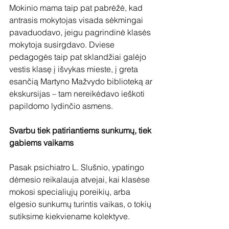
Mokinio mama taip pat pabrėžė, kad 
antrasis mokytojas visada sėkmingai 
pavaduodavo, jeigu pagrindinė klasės 
mokytoja susirgdavo. Dviese 
pedagogės taip pat sklandžiai galėjo 
vestis klasę į išvykas mieste, į greta 
esančią Martyno Mažvydo biblioteką ar 
ekskursijas – tam nereikėdavo ieškoti 
papildomo lydinčio asmens.
Svarbu tiek patiriantiems sunkumų, tiek 
gabiems vaikams
Pasak psichiatro L. Slušnio, ypatingo 
dėmesio reikalauja atvejai, kai klasėse 
mokosi specialiųjų poreikių, arba 
elgesio sunkumų turintis vaikas, o tokių 
sutiksime kiekviename kolektyve.