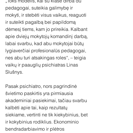
„Toks modelis, kai su klase dirba du 
pedagogai, suteikia galimybę ir 
mokyti, ir stebėti visus vaikus, reaguoti 
ir suteikti pagalbą bei papildomą 
dėmesį tiems, kam jo prireikia. Kalbant 
apie dviejų mokytojų komandinį darbą, 
labai svarbu, kad abu mokytojai būtų 
lygiaverčiai profesionalūs pedagogai, 
nes abu turi atsakingas roles“, – teigia 
vaikų ir paauglių psichiatras Linas 
Slušnys.
Pasak psichiatro, nors pagrindinė 
švietimo paskirtis yra pirmiausia 
akademiniai pasiekimai, tačiau svarbu 
kalbėti apie tai, kaip rezultatų 
siekiame, vertinti ne tik kiekybinius, bet 
ir kokybinius rodiklius. Ekonominio 
bendradarbiavimo ir plėtros 