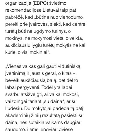
organizacija (EBPO) švietimo 
rekomendacijose Lietuvai taip pat 
pabrėžė, kad „būtina nuo vienodumo 
pereiti prie įvairovės, siekti, kad centre 
turėtų būti ne ugdymo turinys, o 
mokinys, ne mokymosi vieta, o veikla, 
aukščiausiu lygiu turėtų mokytis ne kai 
kurie, o visi mokiniai“. 
„Vienas vaikas gali gauti vidutinišką 
įvertinimą ir jaustis gerai, o kitas – 
beveik aukščiausią balą, bet dėl to 
labai pergyventi. Todėl yra labai 
svarbu atsižvelgti, ar vaikai mokosi, 
vaizdingai tariant „su daina“, ar su 
liūdesiu. Du mokytojai padeda tą patį 
akademinių žinių rezultatą pasiekti su 
daina, nes suteikia vaikams daugiau 
saugumo, jiems lengviau dviese 