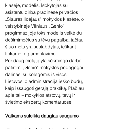
klasėje, modelis. Mokytojas su 
asistentu dirba pradinėse privačios 
„Šiaurės licėjaus“ mokyklos klasėse, o 
valstybinėje Vilniaus „Genio“ 
progimnazijoje toks modelis veikė du 
dešimtmečius su tėvų pagalba, tačiau 
šiuo metu yra sustabdytas, ieškant 
tinkamo reglamentavimo. 
Per daug metų įgyta sėkmingo darbo 
patirtimi „Genio“ mokyklos pedagogai 
dalinasi su kolegomis iš visos 
Lietuvos, o administracija ieško būdų, 
kaip išsaugoti gerąją praktiką. Plačiau 
apie tai – mokyklos atstovų, tėvų ir 
švietimo ekspertų komentaruose.
Vaikams suteikia daugiau saugumo