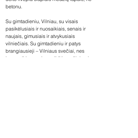
betonu. 
Su gimtadieniu, Vilniau, su visais 
pasikėlusiais ir nuosaikiais, senais ir 
naujais, gimusiais ir atvykusiais 
vilniečiais. Su gimtadieniu ir patys 
brangiausieji – Vilniaus svečiai, nes 
jums priklauso visas aikštingų čiabuvių 
svetingumas, kai šie nori pasirodyti. Ir 
ačiū, Gedai, už miestą, laiškų 
nepametėm, nepamiršom, plečiam jį 
toliau!
Visuomenė