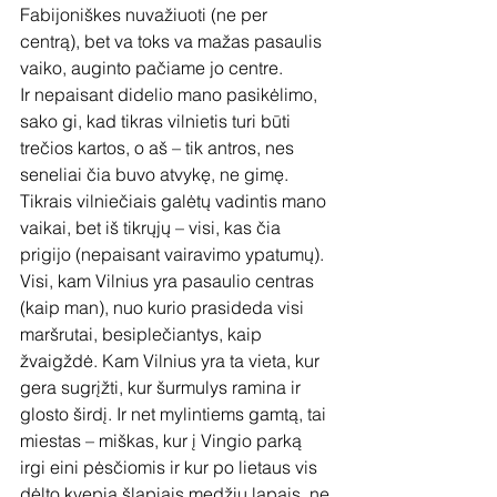
Fabijoniškes nuvažiuoti (ne per 
centrą), bet va toks va mažas pasaulis 
vaiko, auginto pačiame jo centre.
Ir nepaisant didelio mano pasikėlimo, 
sako gi, kad tikras vilnietis turi būti 
trečios kartos, o aš – tik antros, nes 
seneliai čia buvo atvykę, ne gimę. 
Tikrais vilniečiais galėtų vadintis mano 
vaikai, bet iš tikrųjų – visi, kas čia 
prigijo (nepaisant vairavimo ypatumų). 
Visi, kam Vilnius yra pasaulio centras 
(kaip man), nuo kurio prasideda visi 
maršrutai, besiplečiantys, kaip 
žvaigždė. Kam Vilnius yra ta vieta, kur 
gera sugrįžti, kur šurmulys ramina ir 
glosto širdį. Ir net mylintiems gamtą, tai 
miestas – miškas, kur į Vingio parką 
irgi eini pėsčiomis ir kur po lietaus vis 
dėlto kvepia šlapiais medžių lapais, ne 