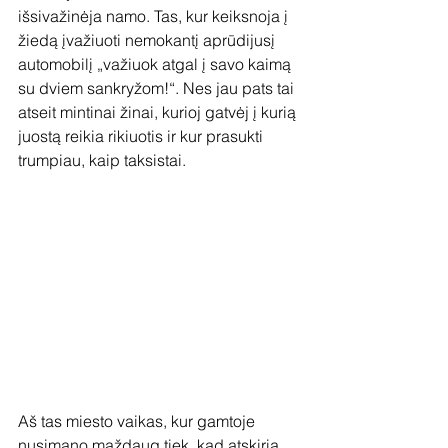
išsivažinėja namo. Tas, kur keiksnoja į 
žiedą įvažiuoti nemokantį aprūdijusį 
automobilį „važiuok atgal į savo kaimą 
su dviem sankryžom!“. Nes jau pats tai 
atseit mintinai žinai, kurioj gatvėj į kurią 
juostą reikia rikiuotis ir kur prasukti 
trumpiau, kaip taksistai.
Aš tas miesto vaikas, kur gamtoje 
nusimano maždaug tiek, kad atskiria 