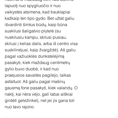
lapuotį nuo spygliuočio ir nuo 
vaikystės atsimena, kad trauklapiai 
kažkaip ten tipo gydo. Bet užtat galiu 
išvardinti šimtus būdų, kaip būna 
suskilusi šaligatvio plytelė (su 
nuskilusiu kampu, skilusi pusiau, 
skilusi į kelias dalis, arba iš centro visa 
suskilinėjusi, kaip žvaigždė). Aš galiu 
pagal važiuoklės dunkstelėjimą 
pasakyti, kiek maždaug centimetrų 
gylio buvo duobė, ir kad nuo 
praėjusios savaitės pagilėjo, laikas 
asfaltuot. Aš galiu pagal mašinų 
gausmą fone pasakyti, kiek valandų. O 
naktį, kai nėra vėjo, gali labai aiškiai 
girdėti geležinkelį, net jei jis gana toli 
nuo tavo rajono. 