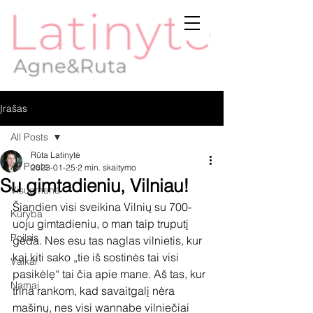
Įrašas
All Posts
Rūta Latinytė
All Posts
2023-01-25
2 min. skaitymo
Su gimtadieniu, Vilniau!
Visuomenė
Šiandien visi sveikina Vilnių su 700-
Kūryba
uoju gimtadieniu, o man taip truputį 
Poilsis
gėda. Nes esu tas naglas vilnietis, kur 
kai kiti sako „tie iš sostinės tai visi 
Vaikai
pasikėlę“ tai čia apie mane. Aš tas, kur 
Namai
trina rankom, kad savaitgalį nėra 
mašinų, nes visi wannabe vilniečiai 