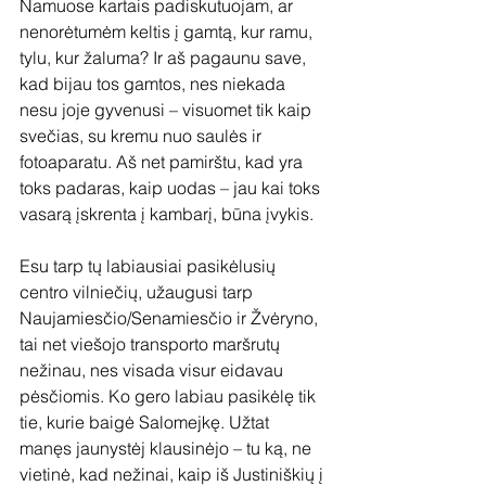
Namuose kartais padiskutuojam, ar 
nenorėtumėm keltis į gamtą, kur ramu, 
tylu, kur žaluma? Ir aš pagaunu save, 
kad bijau tos gamtos, nes niekada 
nesu joje gyvenusi – visuomet tik kaip 
svečias, su kremu nuo saulės ir 
fotoaparatu. Aš net pamirštu, kad yra 
toks padaras, kaip uodas – jau kai toks 
vasarą įskrenta į kambarį, būna įvykis.
Esu tarp tų labiausiai pasikėlusių 
centro vilniečių, užaugusi tarp 
Naujamiesčio/Senamiesčio ir Žvėryno, 
tai net viešojo transporto maršrutų 
nežinau, nes visada visur eidavau 
pėsčiomis. Ko gero labiau pasikėlę tik 
tie, kurie baigė Salomejkę. Užtat 
manęs jaunystėj klausinėjo – tu ką, ne 
vietinė, kad nežinai, kaip iš Justiniškių į 