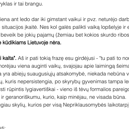
yklas ir tai brangu. 
ena ant ledo dar iki gimstant vaikui ir pvz. neturėjo darbo 
 - situacijos įkaitė. Nes kol galės palikti vaiką lopšelyje ir e
 beveik be jokių pajamų (žemiau bet kokios skurdo ribos
je kūdikiams Lietuvoje nėra.
 kalta".
 Aš ir pati tokią frazę esu girdėjusi - "tu pati to no
norėjau viena auginti vaikų, svajojau apie laimingą šeimą
a yra abiejų suaugusiųjų atsakomybė, niekada nebūna vi
vų, kuris nepersistengia, po skyrybų gyvenimas tampa l
sti rūpintis lygiavertiškai - vieno iš tėvų formalios parei
s ir geranoriškumu, kurio, kaip minėjau, ne visada būna.
ugiau skylių, kurios per visą Nepriklausomybės laikotarp
ti: