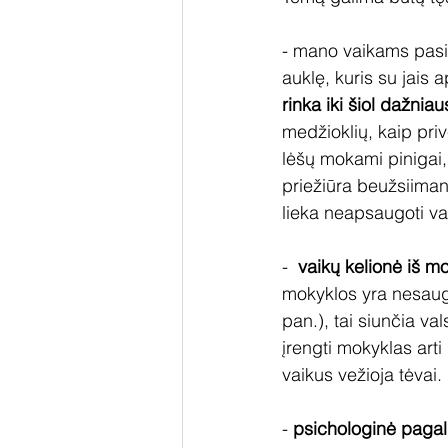
- mano vaikams pasis
auklę, kuris su jais 
rinka iki šiol dažniau
medžioklių, kaip priv
lėšų mokami pinigai,
priežiūra beužsiiman
lieka neapsaugoti val
-  
vaikų kelionė iš m
mokyklos yra nesaugu
pan.), tai siunčia v
įrengti mokyklas arti
vaikus vežioja tėvai. 
- 
psichologinė pagal