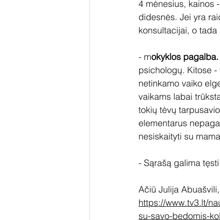
4 mėnesius, kainos - 
didesnės. Jei yra rai
konsultacijai, o tada 
- m
okyklos pagalba.
psichologų. Kitose - 
netinkamo vaiko elges
vaikams labai trūksta
tokių tėvų tarpusavi
elementarus nepagarb
nesiskaityti su mama. 
- Sąrašą galima tęsti.
Ačiū 
Julija Abuašvili
https://www.tv3.lt/nau
su-savo-bedomis-ko