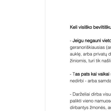
Keli visiško beviltišk
- 
Jeigu negauni vieto
geranoriškiausias (arb
auklę, arba privatų da
žiniomis, turi tik našl
- T
as pats kai vaikai
nedirbi - arba samda
- Darželiai dirba vis
palikti vieno namuose 
dirbantys žmonės, ar