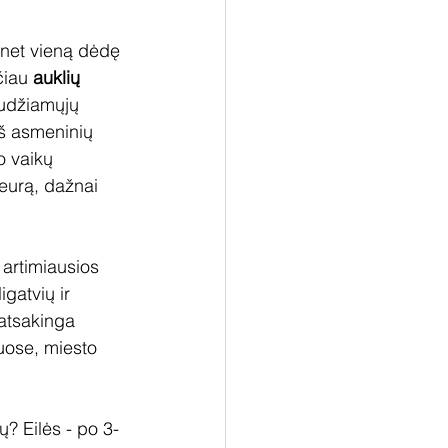
 net vieną dėdę 
čiau 
auklių 
audžiamųjų 
iš asmeninių 
o vaikų 
eurą, dažnai 
 artimiausios 
gatvių ir 
 atsakinga 
uose, miesto 
ų? Eilės - po 3-