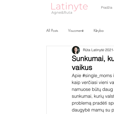
Pradžia
All Posts
Visuomenė
Kūryba
Rūta Latinytė
2021
Sunkumai, ku
vaikus
Apie 
#single_moms
 
kaip verčiasi vieni v
namuose būtų daug do
sunkumai, kurių vals
problemą pradėti spr
daugybė mamų su pač