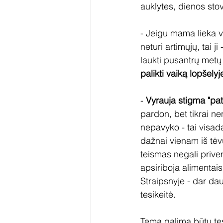
auklytes, dienos stov
- Jeigu mama lieka vi
neturi artimųjų, tai ji
laukti pusantrų metų
palikti vaiką lopšely
- 
Vyrauja stigma "pati
pardon, bet tikrai ne
nepavyko - tai visad
dažnai vienam iš tė
teismas negali priver
apsiriboja alimentai
Straipsnyje - dar da
tesikeitė.
Temą galima būtų tęs