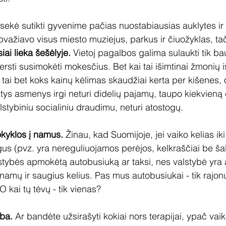
ekė sutikti gyvenime pačias nuostabiausias auklytes ir
apvažiavo visus miesto muziejus, parkus ir čiuožyklas, ta
siai lieka šešėlyje. 
Vietoj pagalbos galima sulaukti tik b
ersti susimokėti mokesčius. Bet kai tai išimtinai žmonių 
 tai bet koks kainų kėlimas skaudžiai kerta per kišenes, 
tys asmenys irgi neturi didelių pajamų, taupo kiekvieną 
stybiniu socialiniu draudimu, neturi atostogų.
okyklos į namus.
 Žinau, kad Suomijoje, jei vaiko kelias iki
s (pvz. yra nereguliuojamos perėjos, kelkraščiai be šali
alstybės apmokėtą autobusiuką ar taksi, nes valstybė yra
 namų ir saugius kelius. Pas mus autobusiukai - tik rajon
O kai tų tėvų - tik vienas? 
ba.
 Ar bandėte užsirašyti kokiai nors terapijai, ypač vaik