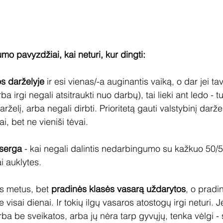
umo pavyzdžiai, kai neturi, kur dingti:
s darželyje
 ir esi vienas/-a auginantis vaiką, o dar jei ta
a irgi negali atsitraukti nuo darbų), tai lieki ant ledo - t
rželį, arba negali dirbti. Prioritetą gauti valstybinį darže
iai, bet ne vieniši tėvai.
 serga
 - kai negali dalintis nedarbingumo su kažkuo 50/50
i auklytes.
us metus, bet 
pradinės klasės vasarą uždarytos
, o pradi
visai dienai. Ir tokių ilgų vasaros atostogų irgi neturi. Jei
ba be sveikatos, arba jų nėra tarp gyvųjų, tenka vėlgi -