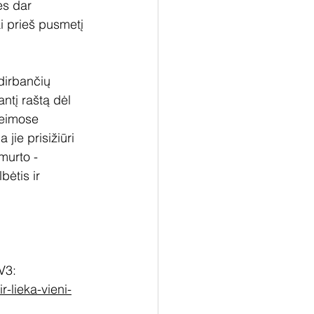
ės dar 
ai prieš pusmetį 
dirbančių 
ntį raštą dėl 
šeimose 
jie prisižiūri 
murto - 
ėtis ir 
V3: 
r-lieka-vieni-