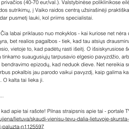
privačios (40-70 eur/val.). Valstybinėse poliklinikose eil
dos sutrikimų, į Vaiko raidos centrą užsirašinėji praktišk
dar pusmetį lauki, kol priims specialistai.
 Čia labai priklauso nuo mokyklos - kai kuriose net nėra 
yra, bet realios pagalbos - tiek, kad tau atsiųs drausmina
io, vietoje to, kad padėtų rasti išeitį. O išsiskyrusiose 
 tinkamo suaugusiųjų tarpusavio elgesio pavyzdžio, arba 
o bendravimo epizodų, kad neduok dieve. Net nereikia s
us pokalbis jau parodo vaikui pavyzdį, kaip galima kalb
O kalta tai lieka ji.
..
, kad apie tai rašote! Pilnas straipsnis apie tai - portale T
jiena/lietuva/skaudi-vienisu-tevu-dalia-lietuvoje-skursta-i
l-paluzta-n1125597