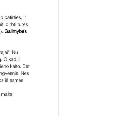
patirties, ir 
iti dirbti turės 
). 
Galimybės 
rėjai". Nu 
. O kad ji 
eno kalto. Bet 
engvesnis. Nes 
gos iš esmės 
į mažai 