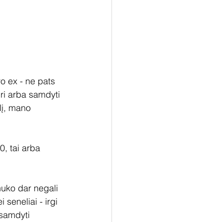
vo ex - ne pats 
uri arba samdyti 
lį, mano 
, tai arba 
nuko dar negali 
 seneliai - irgi 
 samdyti 