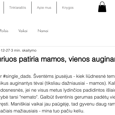
Tinklaraštis
Apie mus
Knygos
Poilsis
Vaikai
Namai
-12-27
3 min. skaitymo
riuos patiria mamos, vienos augina
ir 
#single_dads
. Šventėms įpusėjus - kiek liūdnesnė tema
aikus auginantys tėvai (tiksliau dažniausiai - mamos). Ka
snesnės, jei ne visus metus lydinčios padidintos išlaido
tybė tarsi "nemato". Galbūt šventinis gerumas padėtų vie
ęsti. Maniškiai vaikai jau paūgėję, tad gyvenu daug ram
iais mažiausiais - mina tuo pačiu keliu.